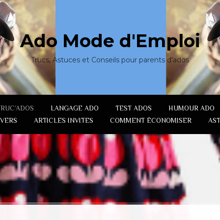
Ado Mode d'Emploi
Trucs, Astuces et Conseils pour parents d'ados
TRUC’ADOS
LANGAGE ADO
TEST ADOS
HUMOUR ADO
IVERS
ARTICLES INVITES
COMMENT ÉCONOMISER
AS