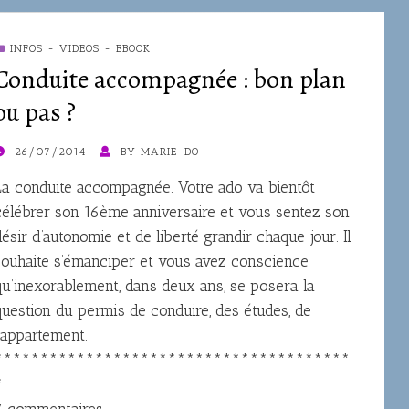
INFOS - VIDEOS - EBOOK
Conduite accompagnée : bon plan
ou pas ?
OSTED
26/07/2014
BY
MARIE-DO
ON
La conduite accompagnée. Votre ado va bientôt
célébrer son 16ème anniversaire et vous sentez son
désir d’autonomie et de liberté grandir chaque jour. Il
souhaite s’émanciper et vous avez conscience
qu’inexorablement, dans deux ans, se posera la
question du permis de conduire, des études, de
l’appartement.
***************************************
*