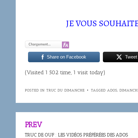
JE VOUS SOUHAIT
Share on Facebook
Tweet
(Visited 1 502 time, 1 visit today)
POSTED IN
TRUC DU DIMANCHE
TAGGED
ADOS
,
DIMANCH
PREV
Navigation
de
TRUC DE OUF : LES VIDÉOS PRÉFÉRÉES DES ADOS