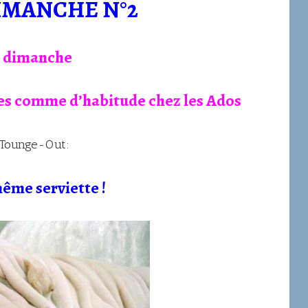
IMANCHE N°2
e dimanche
ées comme d’habitude chez les Ados
Wink: :Tounge-Out:
même serviette !