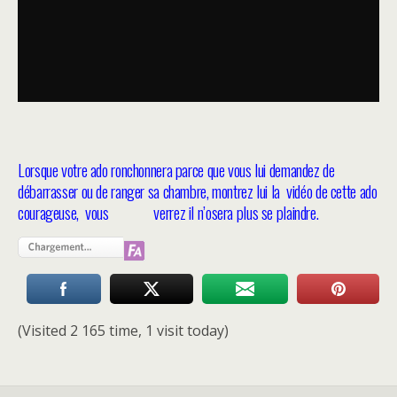
Lorsque votre ado ronchonnera parce que vous lui demandez de
débarrasser ou de ranger sa chambre, montrez lui la vidéo de cette ado
courageuse, vous verrez il n’osera plus se plaindre.
(Visited 2 165 time, 1 visit today)