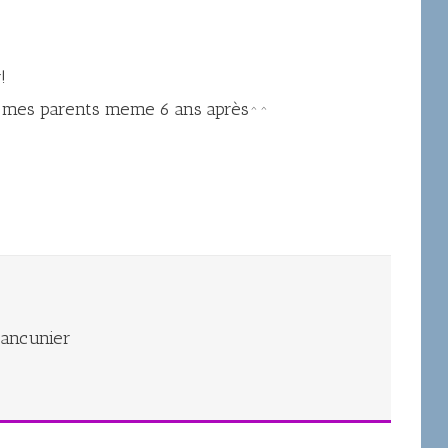
!
r les faux pas de mes parents meme 6 ans après^^
 rancunier