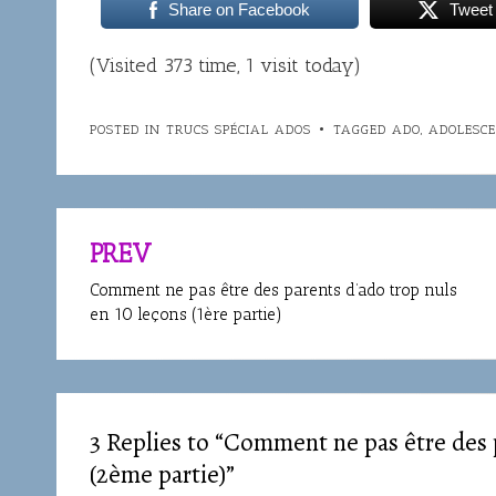
Share on Facebook
Tweet
(Visited 373 time, 1 visit today)
POSTED IN
TRUCS SPÉCIAL ADOS
TAGGED
ADO
,
ADOLESC
PREV
Navigation
de
Comment ne pas être des parents d’ado trop nuls
en 10 leçons (1ère partie)
l’article
3 Replies to “Comment ne pas être des 
(2ème partie)”